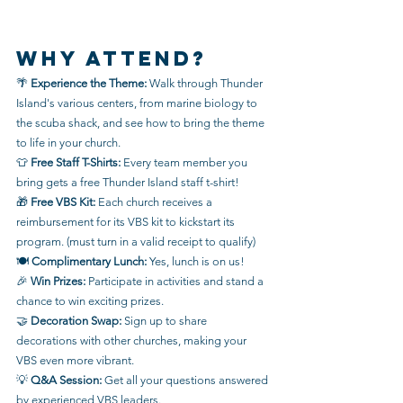
Why Attend?
🌴 
Experience the Theme: 
Walk through Thunder 
Island's various centers, from marine biology to 
the scuba shack, and see how to bring the theme 
to life in your church.
👕 
Free Staff T-Shirts:
 Every team member you 
bring gets a free Thunder Island staff t-shirt!
🎁 
Free VBS Kit: 
Each church receives a 
reimbursement for its VBS kit to kickstart its 
program. (must turn in a valid receipt to qualify)
🍽 
Complimentary Lunch: 
Yes, lunch is on us!
🎉 
Win Prizes:
 Participate in activities and stand a 
chance to win exciting prizes.
🤝 
Decoration Swap: 
Sign up to share 
decorations with other churches, making your 
VBS even more vibrant.
💡 
Q&A Session:
 Get all your questions answered 
by experienced VBS leaders.