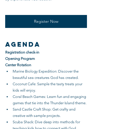
Register Now
Agenda
Registration check-in
Opening Program
Center Rotation
Marine Biology Expedition: Discover the 
beautiful sea creatures God has created.
Coconut Cafe: Sample the tasty treats your 
kids will enjoy.
Coral Beach Games: Learn fun and engaging 
games that tie into the Thunder Island theme.
Sand Castle Craft Shop: Get crafty and 
creative with sample projects.
Scuba Shack: Dive deep into methods for 
teaching kids how to connect with God 